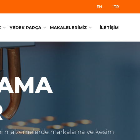
EN
TR
K
YEDEK PARÇA
MAKALELERİMİZ
İLETİŞİM
LAMA
R
 gibi malzemelerde markalama ve kesim