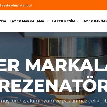
 Başakşehir/İstanbul
ZDA
LAZER MARKALAMA
LAZER KESİM
LAZER KAYNA
ER MARKA
REZENATÖ
n, gümüş, bronz, alüminyum ve paslanmaz çelik