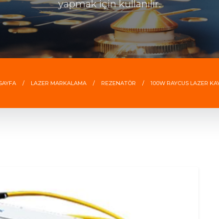
yapmak için kullanılır.
SAYFA
LAZER MARKALAMA
REZENATÖR
100W RAYCUS LAZER KA