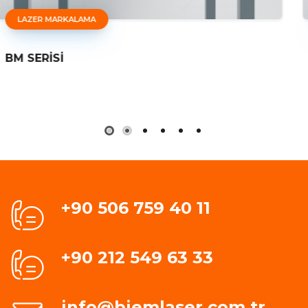
LAZER MARKALAMA
BM SERİSİ
+90 506 759 40 11
+90 212 549 63 33
info@biemlaser.com.tr