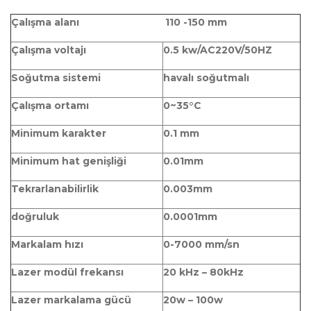
Çalışma alanı
110 -150 mm
Çalışma voltajı
0.5 kw/AC220V/50HZ
Soğutma sistemi
havalı soğutmalı
Çalışma ortamı
0~35°C
Minimum karakter
0.1 mm
Minimum hat genişliği
0.01mm
Tekrarlanabilirlik
0.003mm
doğruluk
0.0001mm
Markalam hızı
0-7000 mm/sn
Lazer modül frekansı
20 kHz – 80kHz
Lazer markalama gücü
20w – 100w