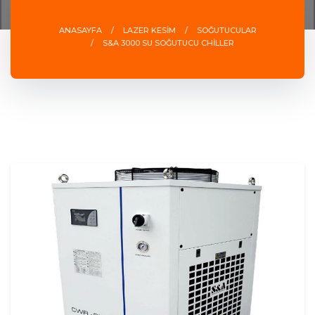
ANASAYFA
LAZER KESİM
SOĞUTUCULAR
S&A 3000 SU SOĞUTUCU CHİLLER